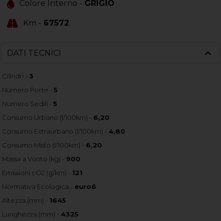
Colore Interno -
GRIGIO
Km -
67572
DATI TECNICI
Cilindri -
3
Numero Porte -
5
Numero Sedili -
5
Consumo Urbano (l/100km) -
6,20
Consumo Extraurbano (l/100km) -
4,80
Consumo Misto (l/100km) -
6,20
Massa a Vuoto (kg) -
900
Emissioni cO2 (g/km) -
121
Normativa Ecologica -
euro6
Altezza (mm) -
1645
Lunghezza (mm) -
4325