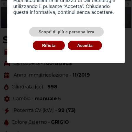
Puoi acconsentire all’utilizzo di tali tecnologie
utilizzando il pulsante “Accetta”. Chiudendo
questa informativa, continui senza accettare.
Scopri di più e personalizza
SU QUEST'AUTO
Rifiuta
Accetta
Alimentazione -
benzina
Carrozzeria -
fuoristrada
Anno Immatricolazione -
11/2019
Cilindrata (cc) -
998
Cambio -
manuale
6
Potenza CV (kW) -
99 (73)
Colore Esterno -
GRIGIO