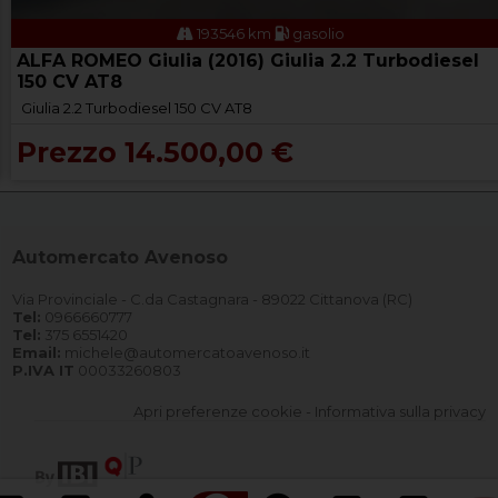
193546 km
gasolio
ALFA ROMEO Giulia (2016) Giulia 2.2 Turbodiesel
150 CV AT8
Giulia 2.2 Turbodiesel 150 CV AT8
Prezzo 14.500,00 €
Automercato Avenoso
Via Provinciale - C.da Castagnara - 89022 Cittanova (RC)
Tel:
0966660777
Tel:
375 6551420
Email:
michele@automercatoavenoso.it
P.IVA IT
00033260803
Apri preferenze cookie
-
Informativa sulla privacy