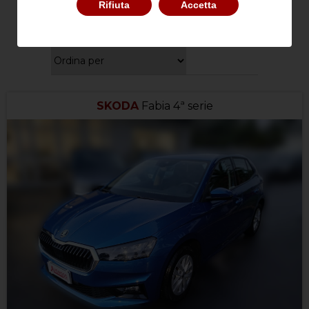
Rifiuta
Accetta
SKODA
Fabia 4ª serie