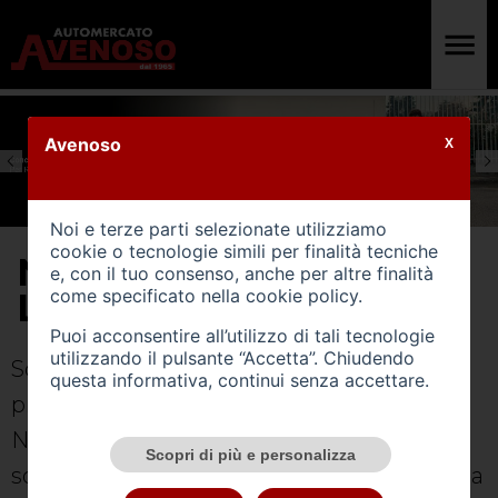
Avenoso
X
Noi e terze parti selezionate utilizziamo
cookie o tecnologie simili per finalità tecniche
NOLEGGIO AUTO
e, con il tuo consenso, anche per altre finalità
LUNGO TERMINE
come specificato nella
cookie policy
.
Puoi acconsentire all’utilizzo di tali tecnologie
utilizzando il pulsante “Accetta”. Chiudendo
Scegli tra le formule di Noleggio che
questa informativa, continui senza accettare.
preferisci. I nostri esperti dedicati al
Noleggio ti aiuteranno a trovare la
Scopri di più e personalizza
soluzione più adatta a te e al tuo stile di vita