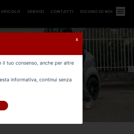
 VEICOLO
SERVIZI
CONTATTI
DICONO DI NOI
X
n il tuo consenso, anche per altre
uesta informativa, continui senza