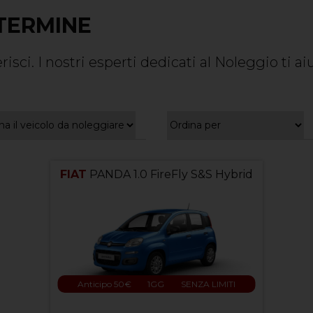
TERMINE
isci. I nostri esperti dedicati al Noleggio ti a
FIAT
PANDA 1.0 FireFly S&S Hybrid
Anticipo 50€
1GG
SENZA LIMITI