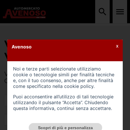
VALUTA IL TUO
Avenoso
X
VEICOLO
Noi e terze parti selezionate utilizziamo
Valuta gratuitamente il tuo veicolo usato.
cookie o tecnologie simili per finalità tecniche
Compila il form per avere un preventivo
e, con il tuo consenso, anche per altre finalità
come specificato nella
cookie policy
.
Puoi acconsentire all’utilizzo di tali tecnologie
utilizzando il pulsante “Accetta”. Chiudendo
questa informativa, continui senza accettare.
Scopri di più e personalizza