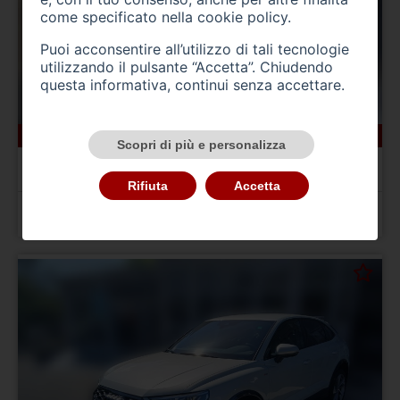
come specificato nella
cookie policy
.
Puoi acconsentire all’utilizzo di tali tecnologie
utilizzando il pulsante “Accetta”. Chiudendo
questa informativa, continui senza accettare.
19594 km
benzina
05/2024
Scopri di più e personalizza
AUDI A1 2ª serie
A1 allstreet 30 TFSI Business
Rifiuta
Accetta
Prezzo 24.900,00 €