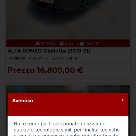
92031 km
gasolio
02/2021
ALFA ROMEO Giulietta (2010-21)
Giulietta 1.6 JTDm TCT 120 CV Sprint
Prezzo 16.800,00 €
Avenoso
X
Noi e terze parti selezionate utilizziamo
cookie o tecnologie simili per finalità tecniche
e, con il tuo consenso, anche per altre finalità