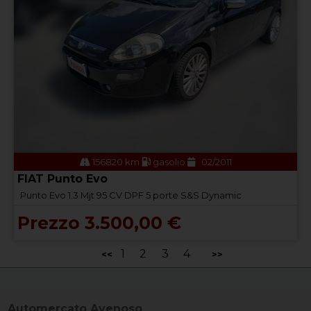
156820 km
gasolio
02/2011
FIAT Punto Evo
Punto Evo 1.3 Mjt 95 CV DPF 5 porte S&S Dynamic
Prezzo 3.500,00 €
1
2
3
4
<<
>>
Automercato Avenoso