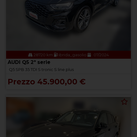
28720 km
ibrida_gasolio
07/2024
AUDI Q5 2ª serie
Q5 SPB 35 TDI S tronic S line plus
Prezzo 45.900,00 €