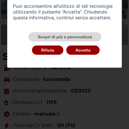
Puoi acconsentire all’utilizzo di tali tecnologie
utilizzando il pulsante “Accetta”. Chiudendo
questa informativa, continui senza accettare.
Scopri di più e personalizza
Rifiuta
Accetta
SU QUEST'AUTO
Alimentazione -
benzina
Carrozzeria -
fuoristrada
Anno Immatricolazione -
03/2023
Cilindrata (cc) -
1199
Cambio -
manuale
6
Potenza CV (kW) -
101 (74)