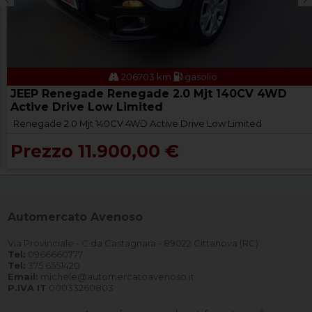
206703 km
gasolio
JEEP Renegade Renegade 2.0 Mjt 140CV 4WD
Active Drive Low Limited
Renegade 2.0 Mjt 140CV 4WD Active Drive Low Limited
Prezzo 11.900,00 €
Automercato Avenoso
Via Provinciale - C.da Castagnara - 89022 Cittanova (RC)
Tel:
0966660777
Tel:
375 6551420
Email:
michele@automercatoavenoso.it
P.IVA IT
00033260803