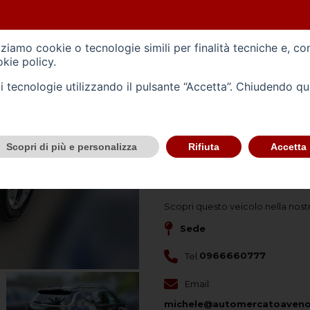
Alimentazione -
gasolio
Carrozzeria -
fuoristrada
izziamo cookie o tecnologie simili per finalità tecniche e, co
kie policy
.
Immatricolazione -
06/202
tali tecnologie utilizzando il pulsante “Accetta”. Chiudendo q
Cilindrata (cc) -
1956
Cambio -
automatico
(9)
Scopri di più e personalizza
Rifiuta
Accetta
CONTATTACI
Scopri questo veicolo nella nost
Sede
Tel.
0966660777
Email:
michele@automercatoaveno