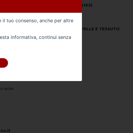
Potenza CV (kW) -
140 (103)
Colore Esterno -
NERO
n il tuo consenso, anche per altre
0
Colore Interno -
NERO PELLE E TESSUTO
uesta informativa, continui senza
Km -
123732
 DIRETTAMENTE
ra sede:
so.it