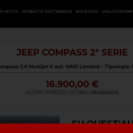
CO MOTO
MOBILITÀ SOSTENIBILE
NOLEGGIO
VALUTAZIONE
JEEP COMPASS 2ª SERIE
ompass 2.0 Multijet II aut. 4WD Limited - Tipologia
16.900,00 €
ULTIMO PREZZO LISTINO:
39.500,00 €
SU QUEST'A