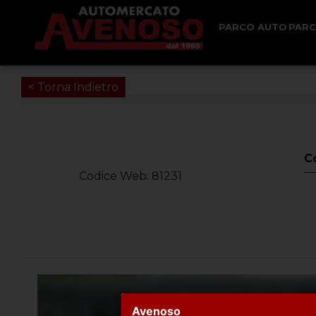
PARCO AUTO
PAR
< Torna Indietro
C
Codice Web: 81231
Avenoso