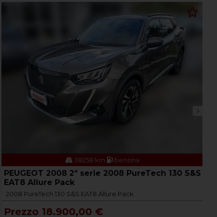
38258 km
benzina
PEUGEOT 2008 2ª serie 2008 PureTech 130 S&S
J
EAT8 Allure Pack
4
2008 PureTech 130 S&S EAT8 Allure Pack
R
Prezzo 18.900,00 €
P