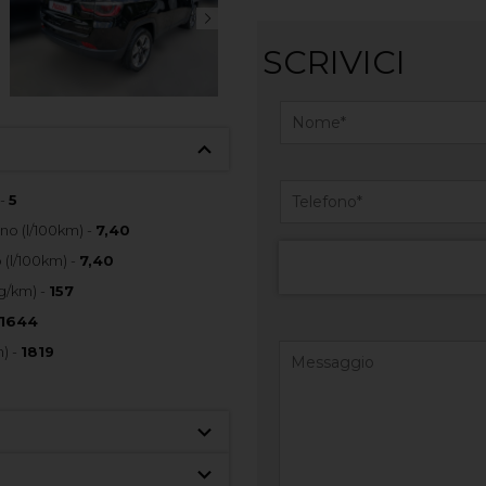
SCRIVICI
 -
5
o (l/100km) -
7,40
(l/100km) -
7,40
g/km) -
157
1644
) -
1819