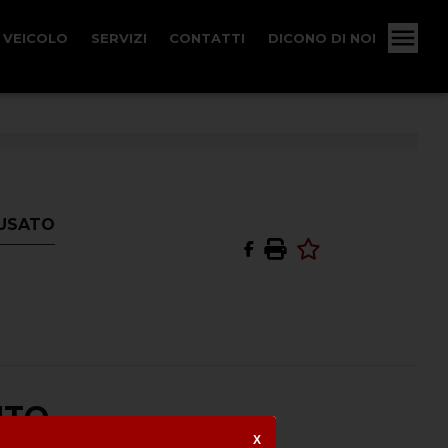
 VEICOLO
SERVIZI
CONTATTI
DICONO DI NOI
: USATO
UTO
X