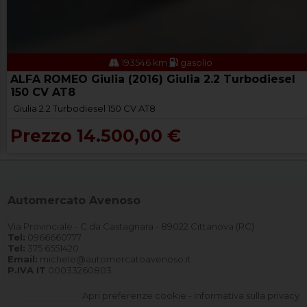
193546 km
gasolio
ALFA ROMEO Giulia (2016) Giulia 2.2 Turbodiesel
150 CV AT8
Giulia 2.2 Turbodiesel 150 CV AT8
Prezzo 14.500,00 €
Automercato Avenoso
Via Provinciale - C.da Castagnara - 89022 Cittanova (RC)
Tel:
0966660777
Tel:
375 6551420
Email:
michele@automercatoavenoso.it
P.IVA IT
00033260803
Apri preferenze cookie
-
Informativa sulla privacy