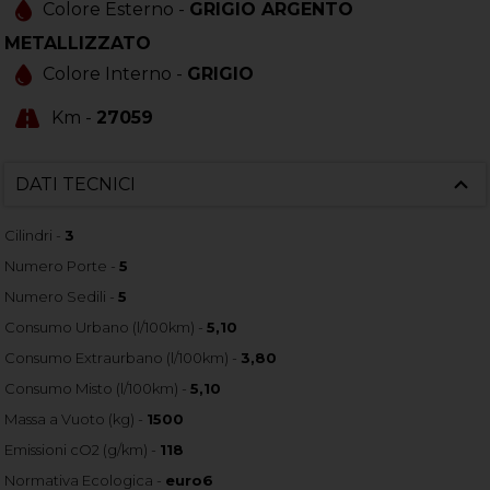
Colore Esterno -
GRIGIO ARGENTO
METALLIZZATO
Colore Interno -
GRIGIO
Km -
27059
DATI TECNICI
Cilindri -
3
Numero Porte -
5
Numero Sedili -
5
Consumo Urbano (l/100km) -
5,10
Consumo Extraurbano (l/100km) -
3,80
Consumo Misto (l/100km) -
5,10
Massa a Vuoto (kg) -
1500
Emissioni cO2 (g/km) -
118
Normativa Ecologica -
euro6