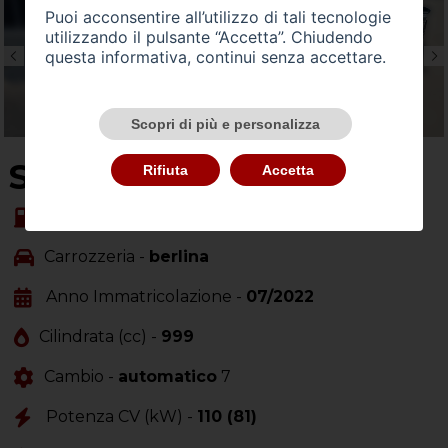
Puoi acconsentire all’utilizzo di tali tecnologie
utilizzando il pulsante “Accetta”. Chiudendo
questa informativa, continui senza accettare.
Scopri di più e personalizza
SU QUEST'AUTO
Rifiuta
Accetta
Alimentazione -
ibrida
Carrozzeria -
berlina
Anno Immatricolazione -
07/2022
Cilindrata (cc) -
999
Cambio -
automatico
7
Potenza CV (kW) -
110 (81)