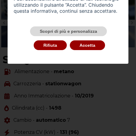
utilizzando il pulsante “Accetta”. Chiudendo
questa informativa, continui senza accettare.
Scopri di più e personalizza
Rifiuta
Accetta
SU QUEST'AUTO
Alimentazione -
metano
Carrozzeria -
stationwagon
Anno Immatricolazione -
10/2019
Cilindrata (cc) -
1498
Cambio -
automatico
7
Potenza CV (kW) -
131 (96)