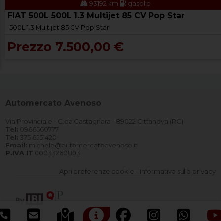
93192 km
gasolio
FIAT 500L 500L 1.3 Multijet 85 CV Pop Star
500L 1.3 Multijet 85 CV Pop Star
Prezzo 7.500,00 €
Automercato Avenoso
Via Provinciale - C.da Castagnara - 89022 Cittanova (RC)
Tel:
0966660777
Tel:
375 6551420
Email:
michele@automercatoavenoso.it
P.IVA IT
00033260803
Apri preferenze cookie
-
Informativa sulla privacy