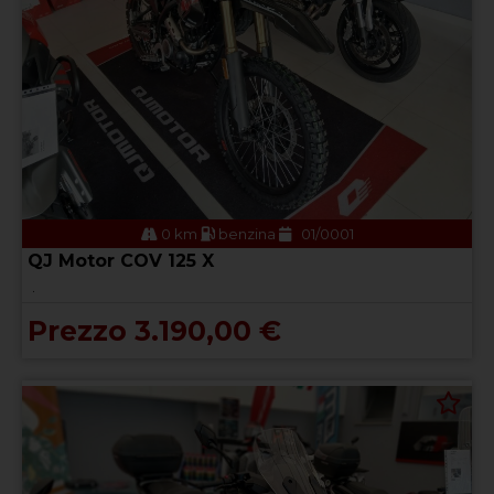
0 km
benzina
01/0001
QJ Motor COV 125 X
.
Prezzo 3.190,00 €