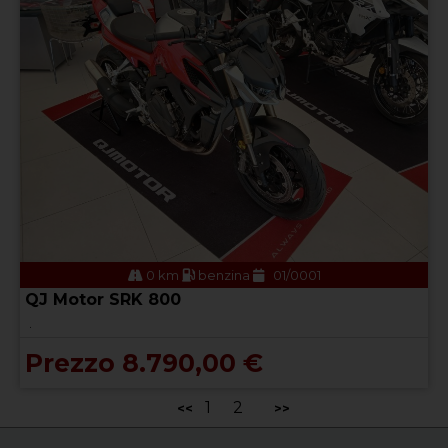
0 km
benzina
01/0001
QJ Motor SRK 800
.
Prezzo 8.790,00 €
1
2
<<
>>