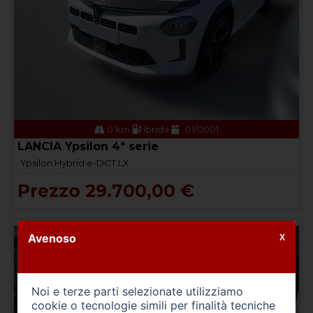
0 km
ibrida
01/0001
LANCIA Ypsilon 4ª serie
Ypsilon Hybrid e-DCT LX
Prezzo 29.700,00 €
Avenoso
X
Noi e terze parti selezionate utilizziamo
cookie o tecnologie simili per finalità tecniche