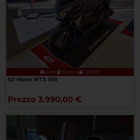
0 km
benzina
01/0001
QJ Motor MTX 300
.
Prezzo 3.990,00 €