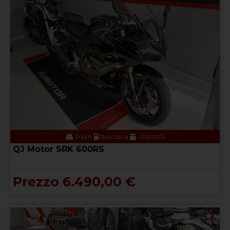
0 km
benzina
01/0001
QJ Motor SRK 600RS
.
Prezzo 6.490,00 €