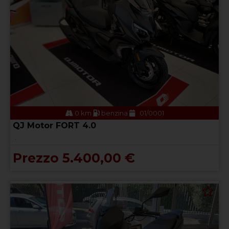
0 km
benzina
01/0001
QJ Motor FORT 4.0
.
Prezzo 5.400,00 €