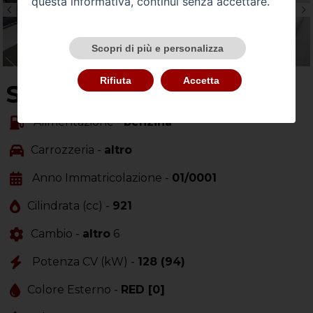
questa informativa, continui senza accettare.
Scopri di più e personalizza
Rifiuta
Accetta
SU QUESTA MOTO
Alimentazione -
benzina
Carrozzeria -
altro
Anno Immatricolazione -
01/0001
Cilindrata (cc) -
921
Cambio -
altro
6
Potenza CV (kW) -
128 (94)
Colore Esterno -
RED [0]