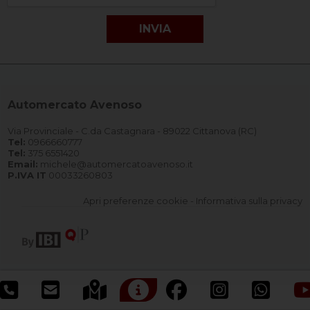
Automercato Avenoso
Via Provinciale - C.da Castagnara - 89022 Cittanova (RC)
Tel:
0966660777
Tel:
375 6551420
Email:
michele@automercatoavenoso.it
P.IVA IT
00033260803
Apri preferenze cookie
-
Informativa sulla privacy