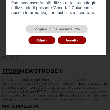
Puoi acconsentire all’utilizzo di tali tecnologie
utilizzando il pulsante “Accetta”. Chiudendo
questa informativa, continui senza accettare.
Scopri di più e personalizza
Rifiuta
Accetta
FOTO (1)
FF908
NEW
STROBE II
Un casco modulare con mentoniera ribaltabile a 90°.
Omologazione 22.06 & P/J. Molto comodo da indossare grazie alla
sua imbottitura interna 3D tagliata al laser. Resistente e sicuro
grazie alla calotta in HPTT. Perfetto per chi conduce in città come
per autostrada. Ampia visiera antigraffio predisposta per il sistema
antiappannamento Pinlock e visierino parasole a scomparsa.
MATERIALE
KPA