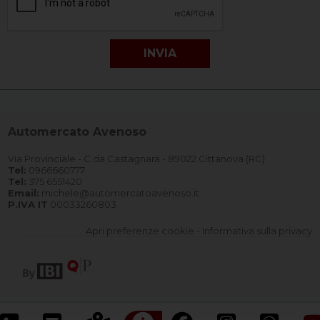
Automercato Avenoso
Via Provinciale - C.da Castagnara - 89022 Cittanova (RC)
Tel:
0966660777
Tel:
375 6551420
Email:
michele@automercatoavenoso.it
P.IVA IT
00033260803
Apri preferenze cookie
-
Informativa sulla privacy