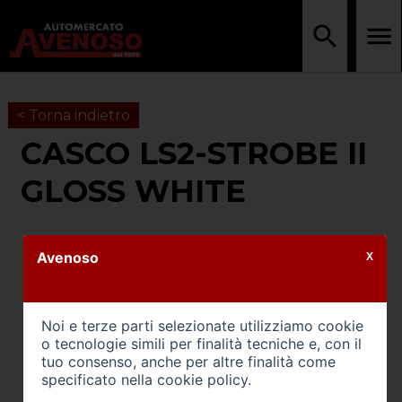
< Torna indietro
CASCO LS2-STROBE II
GLOSS WHITE
Avenoso
X
Noi e terze parti selezionate utilizziamo cookie
o tecnologie simili per finalità tecniche e, con il
tuo consenso, anche per altre finalità come
specificato nella
cookie policy
.