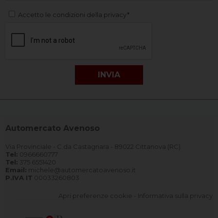
Accetto le condizioni della privacy*
Automercato Avenoso
Via Provinciale - C.da Castagnara - 89022 Cittanova (RC)
Tel:
0966660777
Tel:
375 6551420
Email:
michele@automercatoavenoso.it
P.IVA IT
00033260803
Apri preferenze cookie
-
Informativa sulla privacy