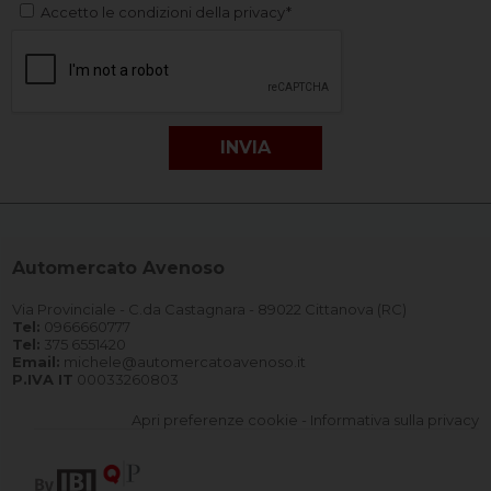
Accetto le condizioni della privacy*
Automercato Avenoso
Via Provinciale - C.da Castagnara - 89022 Cittanova (RC)
Tel:
0966660777
Tel:
375 6551420
Email:
michele@automercatoavenoso.it
P.IVA IT
00033260803
Apri preferenze cookie
-
Informativa sulla privacy