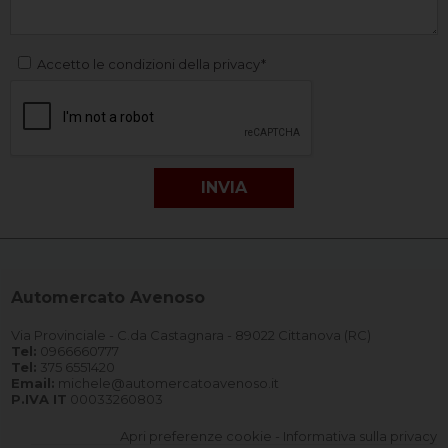
Accetto le condizioni della privacy*
Automercato Avenoso
Via Provinciale - C.da Castagnara - 89022 Cittanova (RC)
Tel:
0966660777
Tel:
375 6551420
Email:
michele@automercatoavenoso.it
P.IVA IT
00033260803
Apri preferenze cookie
-
Informativa sulla privacy