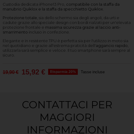
Custodia dedicata iPhone13 Pro,
compatibile con la staffa da
manubrio Quiklox e la staffa da specchietto Quiklox.
Protezione totale
, sia dello schermo sia degli angoli, da urti e
cadute grazie allo speciale design con bordi rialzati per un'elevata
protezione frontale e
massima sicurezza grazie al
laccio anti-
smarrimento
incluso in confezione.
Elegante e in resistente TPU è perfetta sia per l'utilizzo in moto sia
nel quotidiano e grazie all'estrema praticità dell'
aggancio rapido
,
utilizzarla sarà semplice e veloce. Il tuo smartphone sarà sempre al
sicuro.
15,92 €
19,90 €
Risparmia 20%
Tasse incluse
CONTATTACI PER
MAGGIORI
INFORMAZIONI