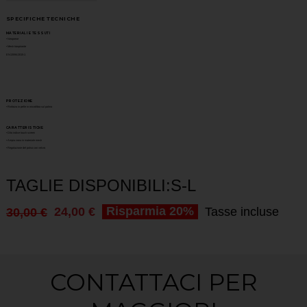
SPECIFICHE TECNICHE
MATERIALI E TESSUTI
• Neoprene
• Mesh traspirante
EN13594:2015-1
PROTEZIONE
• Rinforzo in pelle in microfibra sul palmo
CARATTERISTICHE
• Dito indice touch screen
• Ampia zona in materiale mesh
• Regolazione del polso con velcro
TAGLIE DISPONIBILI:S-L
Risparmia 20%
24,00 €
Tasse incluse
30,00 €
CONTATTACI PER