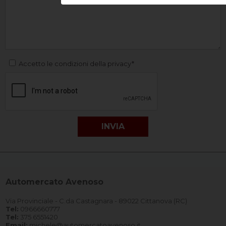
Accetto le condizioni della privacy*
Automercato Avenoso
Via Provinciale - C.da Castagnara - 89022 Cittanova (RC)
Tel:
0966660777
Tel:
375 6551420
Email:
michele@automercatoavenoso.it