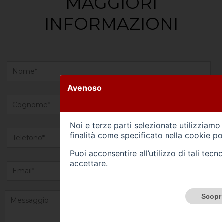
MAGGIORI
INFORMAZIONI
Avenoso
Noi e terze parti selezionate utilizziamo
finalità come specificato nella
cookie po
Puoi acconsentire all’utilizzo di tali te
accettare.
Scopri