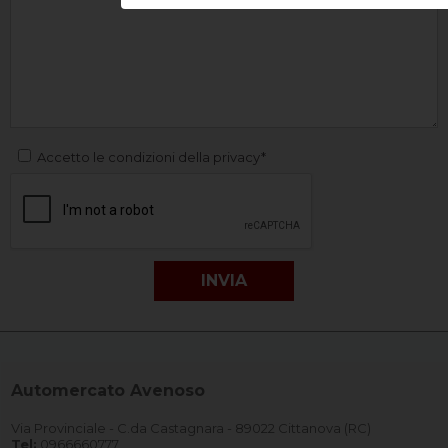
Accetto le condizioni della privacy*
Automercato Avenoso
Via Provinciale - C.da Castagnara - 89022 Cittanova (RC)
Tel:
0966660777