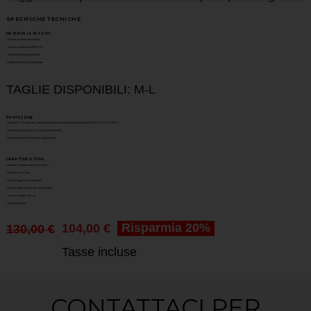
SPECIFICHE TECNICHE
MATERIALI E TESSUTI
• Tessuto in mesh diamantato
• Tessuto in poliestere 600D 92T
• Tessuto Ripstop (poliestere)
• Fodera interna fissa Monostrato
TAGLIE DISPONIBILI: M-L
PROTEZIONE
• Protezioni CE rimovibili, morbide ed a rilascio lento per spalle e gomiti (EN1621-1: 2012 livello 1)
• Protezioni per i gomiti con 2 posizioni regolabili
• Paraschiena LS2 851 livello 2 (opzionale)
CARATTERISTICHE
• Bottone di regolazione sulla manica
• Regolazioni in vita
• Zip per l’aggancio ai pantaloni
• Polsino della manica con zip regolabile
• 1 tasca sul petto con zip
• 2 tasche interne
Risparmia 20%
104,00 €
130,00 €
Tasse incluse
CONTATTACI PER