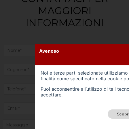
MAGGIORI
INFORMAZIONI
Avenoso
Noi e terze parti selezionate utilizziamo
finalità come specificato nella
cookie po
Puoi acconsentire all’utilizzo di tali te
accettare.
Scopri