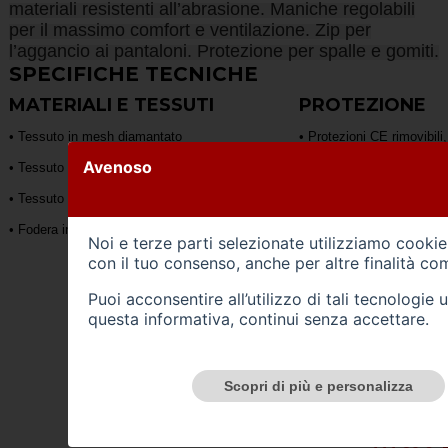
materiali resistenti all’abrasione. Maniche regolabili
per il massimo comfort e ventilazione. Zip per
l’aggancio ai pantaloni. Protezione per spalle e gomiti.
SPECIFICHE TECNICHE
MATERIALI E TESSUTI
PROTEZIONE
• Tessuto in mesh diamantato
• Protezioni CE rimovibili
lento per spalle e gomiti 
Avenoso
1)
• Tessuto in poliestere 600D 92T
• Protezioni per i gomiti c
• Tessuto Ripstop (poliestere)
• Paraschiena LS2 851 liv
• Fodera interna fissa Monostrato
Noi e terze parti selezionate utilizziamo cookie 
con il tuo consenso, anche per altre finalità co
Puoi acconsentire all’utilizzo di tali tecnologie
questa informativa, continui senza accettare.
Scopri di più e personalizza