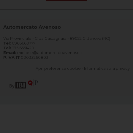
Automercato Avenoso
Via Provinciale - C.da Castagnara - 89022 Cittanova (RC)
Tel:
0966660777
Tel:
375 6551420
Email:
michele@automercatoavenoso.it
P.IVA IT
00033260803
Apri preferenze cookie
-
Informativa sulla privacy