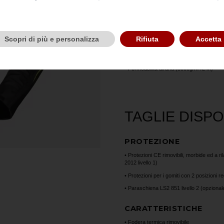
MATERIALI E TESSUTI
Scopri di più e personalizza
Rifiuta
Accetta
• Polyester 600D
• Fodera fissa in membrana impermeabil
• Permeabilità all’aria (3000g/m²/24h)
TAGLIE DISPON
PROTEZIONE
• Protezioni CE rimovibili, morbide ed a r
2012 livello 1)
• Protezioni per i gomiti con 2 posizioni re
• Paraschiena LS2 851 livello 2 (opzional
CARATTERISTICHE
• Fodera termica rimovibile