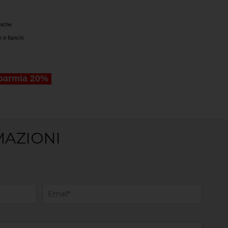
niche
e e fianchi
parmia 20%
MAZIONI