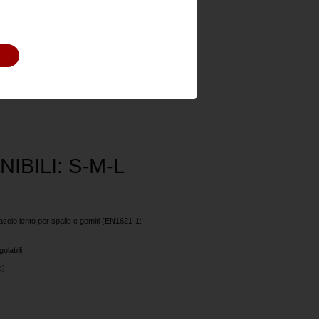
e e traspirante (5000mm)
IBILI: S-M-L
ilascio lento per spalle e gomiti (EN1621-1:
golabili
e)