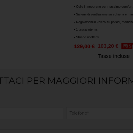
• Collo in neoprene per massimo comfort
• Sistemi di ventilazione su schiena e ma
• Regolazioni in velcro su polsini, manich
• 1 tasca interna
• Strisce riflettenti
Ris
103,20 €
129,00 €
Tasse incluse
TACI PER MAGGIORI INFOR