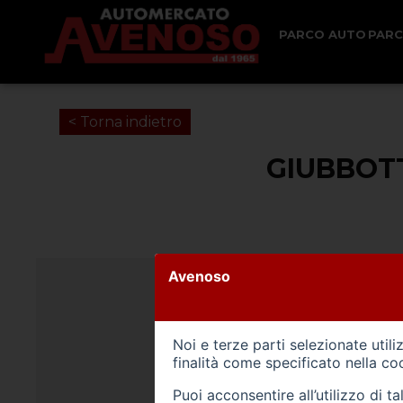
PARCO AUTO
PAR
< Torna indietro
GIUBBOT
Avenoso
Noi e terze parti selezionate util
finalità come specificato nella
coo
Puoi acconsentire all’utilizzo di 