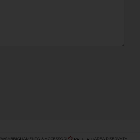
EWS
ABBIGLIAMENTO & ACCESSORI
AREA RISERVATA
PREFERITI