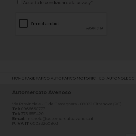
Accetto le condizioni della privacy*
HOME PAGE
PARCO AUTO
PARCO MOTO
RICHIEDI AUTO
NOLEGG
Automercato Avenoso
Via Provinciale - C.da Castagnara - 89022 Cittanova (RC)
Tel:
0966660777
Tel:
375 6551420
Email:
michele@automercatoavenoso.it
P.IVA IT
00033260803