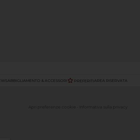
EWS
ABBIGLIAMENTO & ACCESSORI
AREA RISERVATA
PREFERITI
Apri preferenze cookie
-
Informativa sulla privacy