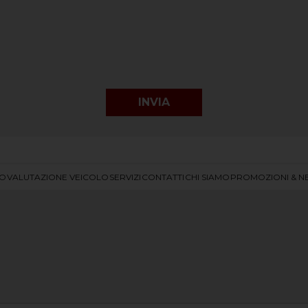
IO
VALUTAZIONE VEICOLO
SERVIZI
CONTATTI
CHI SIAMO
PROMOZIONI & N