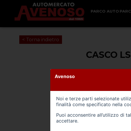
PARCO AUTO
PAR
< Torna indietro
CASCO LS
Avenoso
Noi e terze parti selezionate util
finalità come specificato nella
coo
Puoi acconsentire all’utilizzo di 
accettare.