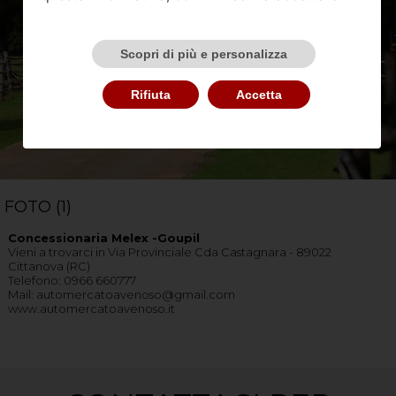
Scopri di più e personalizza
Rifiuta
Accetta
FOTO (1)
Concessionaria Melex -Goupil
Vieni a trovarci in Via Provinciale Cda Castagnara - 89022
Cittanova (RC)
Telefono: 0966 660777
Mail: automercatoavenoso@gmail.com
www.automercatoavenoso.it