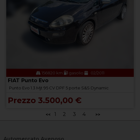
156820 km
gasolio
02/2011
FIAT Punto Evo
Punto Evo 1.3 Mjt 95 CV DPF 5 porte S&S Dynamic
Prezzo 3.500,00 €
1
2
3
4
<<
>>
Automercato Avenoso