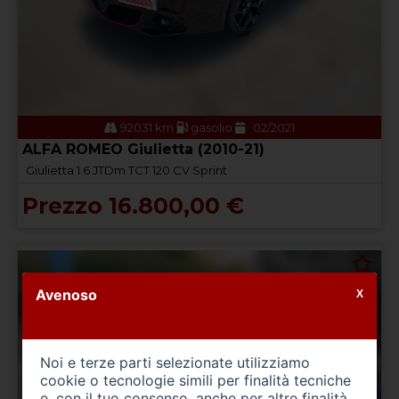
92031 km
gasolio
02/2021
ALFA ROMEO Giulietta (2010-21)
Giulietta 1.6 JTDm TCT 120 CV Sprint
Prezzo 16.800,00 €
Avenoso
X
Noi e terze parti selezionate utilizziamo
cookie o tecnologie simili per finalità tecniche
e, con il tuo consenso, anche per altre finalità