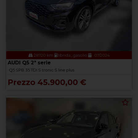
28720 km
ibrida_gasolio
07/2024
AUDI Q5 2ª serie
Q5 SPB 35 TDI S tronic S line plus
Prezzo 45.900,00 €