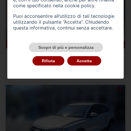
come specificato nella
cookie policy
.
Puoi acconsentire all’utilizzo di tali tecnologie
utilizzando il pulsante “Accetta”. Chiudendo
questa informativa, continui senza accettare.
19594 km
benzina
05/2024
Scopri di più e personalizza
AUDI A1 2ª serie
A1 allstreet 30 TFSI Business
Rifiuta
Accetta
Prezzo 24.900,00 €