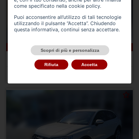
come specificato nella
cookie policy
.
Puoi acconsentire all’utilizzo di tali tecnologie
utilizzando il pulsante “Accetta”. Chiudendo
questa informativa, continui senza accettare.
19594 km
benzina
05/2024
Scopri di più e personalizza
AUDI A1 2ª serie
A1 allstreet 30 TFSI Business
Rifiuta
Accetta
Prezzo 24.900,00 €