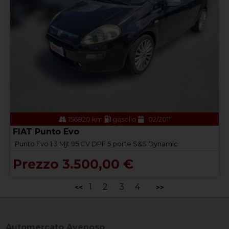
156820 km
gasolio
02/2011
FIAT Punto Evo
Punto Evo 1.3 Mjt 95 CV DPF 5 porte S&S Dynamic
Prezzo 3.500,00 €
1
2
3
4
<<
>>
Automercato Avenoso