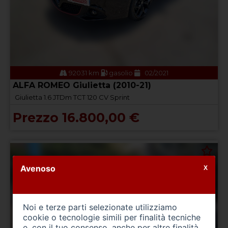
92031 km
gasolio
02/2021
ALFA ROMEO Giulietta (2010-21)
Giulietta 1.6 JTDm TCT 120 CV Sprint
Prezzo 16.800,00 €
Avenoso
X
Noi e terze parti selezionate utilizziamo
cookie o tecnologie simili per finalità tecniche
e, con il tuo consenso, anche per altre finalità