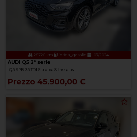
28720 km
ibrida_gasolio
07/2024
AUDI Q5 2ª serie
Q5 SPB 35 TDI S tronic S line plus
Prezzo 45.900,00 €