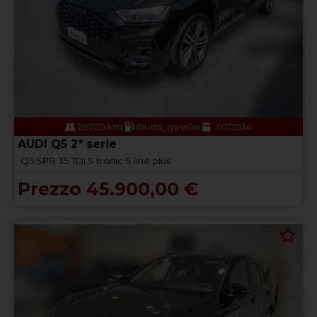
28720 km
ibrida_gasolio
07/2024
AUDI Q5 2ª serie
Q5 SPB 35 TDI S tronic S line plus
Prezzo 45.900,00 €