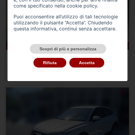
come specificato nella
cookie policy
.
Puoi acconsentire all’utilizzo di tali tecnologie
utilizzando il pulsante “Accetta”. Chiudendo
questa informativa, continui senza accettare.
19594 km
benzina
05/2024
Scopri di più e personalizza
AUDI A1 2ª serie
A1 allstreet 30 TFSI Business
Rifiuta
Accetta
Prezzo 24.900,00 €