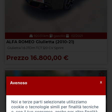
92031 km
gasolio
02/2021
ALFA ROMEO Giulietta (2010-21)
Giulietta 1.6 JTDm TCT 120 CV Sprint
Prezzo 16.800,00 €
Avenoso
X
Noi e terze parti selezionate utilizziamo
cookie o tecnologie simili per finalità tecniche
e, con il tuo consenso, anche per altre finalità