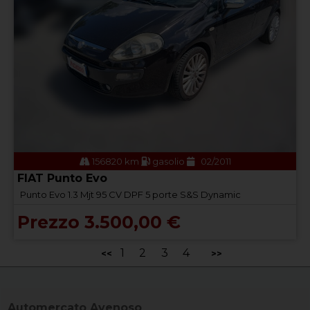
156820 km
gasolio
02/2011
FIAT Punto Evo
Punto Evo 1.3 Mjt 95 CV DPF 5 porte S&S Dynamic
Prezzo 3.500,00 €
1
2
3
4
<<
>>
Automercato Avenoso