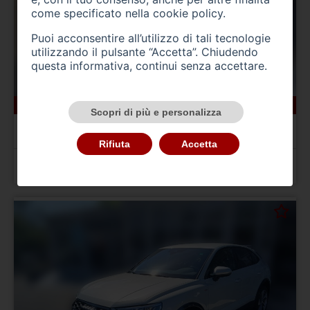
come specificato nella
cookie policy
.
Puoi acconsentire all’utilizzo di tali tecnologie
utilizzando il pulsante “Accetta”. Chiudendo
questa informativa, continui senza accettare.
19594 km
benzina
05/2024
Scopri di più e personalizza
AUDI A1 2ª serie
A1 allstreet 30 TFSI Business
Rifiuta
Accetta
Prezzo 24.900,00 €