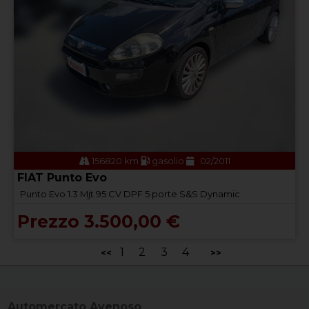
156820 km
gasolio
02/2011
FIAT Punto Evo
Punto Evo 1.3 Mjt 95 CV DPF 5 porte S&S Dynamic
Prezzo 3.500,00 €
1
2
3
4
<<
>>
Automercato Avenoso