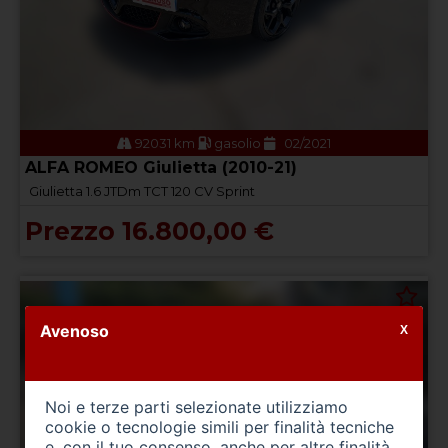
92031 km
gasolio
02/2021
ALFA ROMEO Giulietta (2010-21)
Giulietta 1.6 JTDm TCT 120 CV Sprint
Prezzo 16.800,00 €
Avenoso
X
Noi e terze parti selezionate utilizziamo
cookie o tecnologie simili per finalità tecniche
e, con il tuo consenso, anche per altre finalità