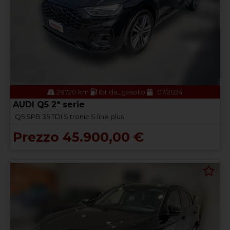
28720 km
ibrida_gasolio
07/2024
AUDI Q5 2ª serie
Q5 SPB 35 TDI S tronic S line plus
Prezzo 45.900,00 €