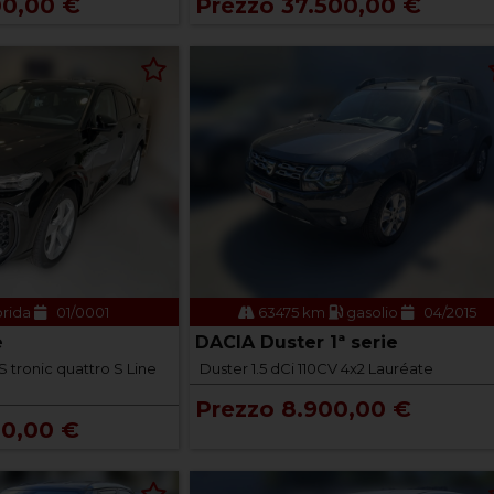
00,00 €
Prezzo 37.500,00 €
brida
01/0001
63475 km
gasolio
04/2015
e
DACIA Duster 1ª serie
 tronic quattro S Line
Duster 1.5 dCi 110CV 4x2 Lauréate
Prezzo 8.900,00 €
00,00 €