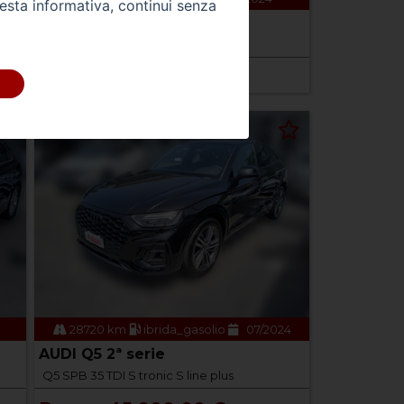
uesta informativa, continui senza
)
AUDI A1 2ª serie
A1 allstreet 30 TFSI Business
Prezzo 24.900,00 €
28720 km
ibrida_gasolio
07/2024
AUDI Q5 2ª serie
Q5 SPB 35 TDI S tronic S line plus