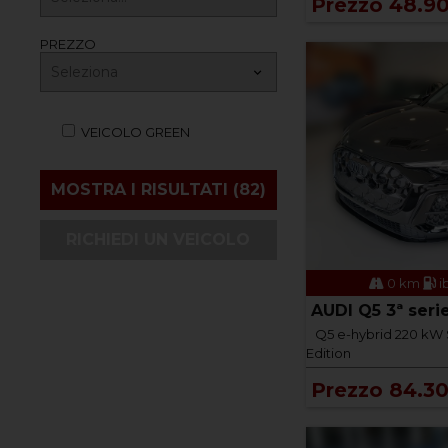
Prezzo 48.9
PREZZO
VEICOLO GREEN
RICHIEDI UN VEICOLO
0 km
i
AUDI Q5 3ª seri
Q5 e-hybrid 220 kW S
Edition
Prezzo 84.3