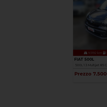
93192 km
FIAT 500L
500L 1.3 Multijet 85 
Prezzo 7.500