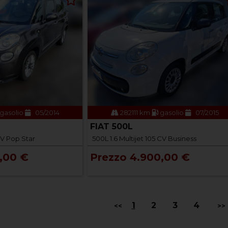
gasolio
05/2014
282111 km
gasolio
07/2015
FIAT 500L
CV Pop Star
500L 1.6 Multijet 105 CV Business
,00 €
Prezzo 4.900,00 €
1
2
3
4
<<
>>