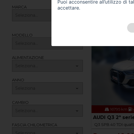
Puoi acconsentire all’utilizzo di 
MARCA
accettare.
ALFA ROMEO Giu
Giulia 2.2 Turbodiese
Prezzo 14.50
MODELLO
ALIMENTAZIONE
ANNO
CAMBIO
16795 km
AUDI Q3 2ª seri
Q3 SPB 40 TDI quattr
FASCIA CHILOMETRICA