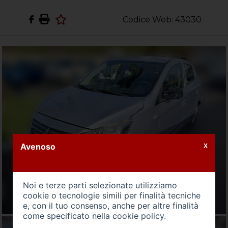
Codice Web: 43030
Avenoso
X
Noi e terze parti selezionate utilizziamo
cookie o tecnologie simili per finalità tecniche
e, con il tuo consenso, anche per altre finalità
come specificato nella
cookie policy
.