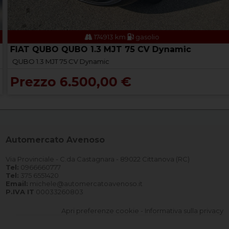
174913 km
gasolio
FIAT QUBO QUBO 1.3 MJT 75 CV Dynamic
QUBO 1.3 MJT 75 CV Dynamic
Prezzo 6.500,00 €
Automercato Avenoso
Via Provinciale - C.da Castagnara - 89022 Cittanova (RC)
Tel:
0966660777
Tel:
375 6551420
Email:
michele@automercatoavenoso.it
P.IVA IT
00033260803
Apri preferenze cookie
-
Informativa sulla privacy