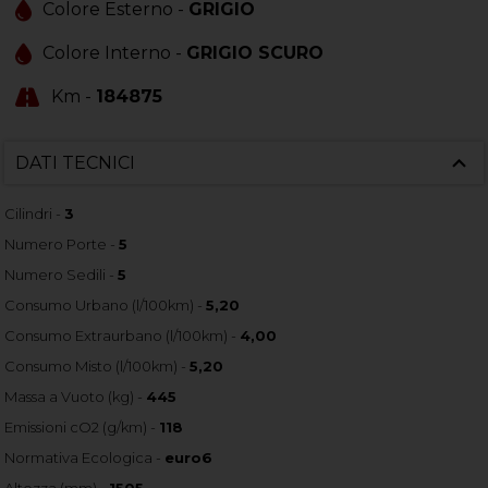
Colore Esterno -
GRIGIO
Colore Interno -
GRIGIO SCURO
Km -
184875
DATI TECNICI
Cilindri -
3
Numero Porte -
5
Numero Sedili -
5
Consumo Urbano (l/100km) -
5,20
Consumo Extraurbano (l/100km) -
4,00
Consumo Misto (l/100km) -
5,20
Massa a Vuoto (kg) -
445
Emissioni cO2 (g/km) -
118
Normativa Ecologica -
euro6
Altezza (mm) -
1505