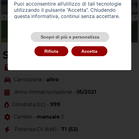
Puoi acconsentire all’utilizzo di tali tecnologie
utilizzando il pulsante “Accetta”. Chiudendo
questa informativa, continui senza accettare.
Scopri di più e personalizza
SU QUEST'AUTO
Rifiuta
Accetta
Alimentazione -
benzina
Carrozzeria -
altro
Anno Immatricolazione -
05/2021
Cilindrata (cc) -
999
Cambio -
manuale
5
Potenza CV (kW) -
71 (52)