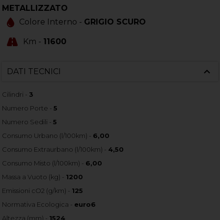
METALLIZZATO
Colore Interno -
GRIGIO SCURO
Km -
11600
DATI TECNICI
Cilindri -
3
Numero Porte -
5
Numero Sedili -
5
Consumo Urbano (l/100km) -
6,00
Consumo Extraurbano (l/100km) -
4,50
Consumo Misto (l/100km) -
6,00
Massa a Vuoto (kg) -
1200
Emissioni cO2 (g/km) -
125
Normativa Ecologica -
euro6
Altezza (mm) -
1524