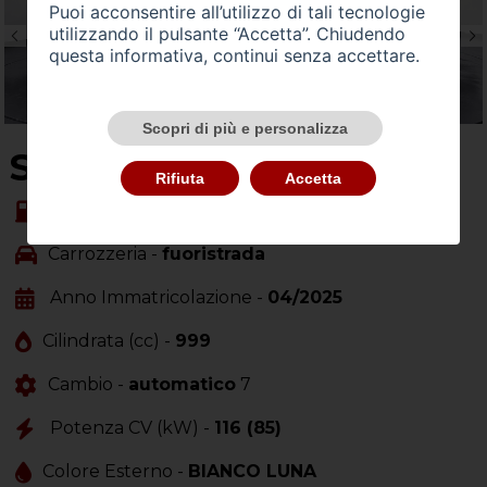
Puoi acconsentire all’utilizzo di tali tecnologie
utilizzando il pulsante “Accetta”. Chiudendo
questa informativa, continui senza accettare.
Scopri di più e personalizza
SU QUEST'AUTO
Rifiuta
Accetta
Alimentazione -
benzina
Carrozzeria -
fuoristrada
Anno Immatricolazione -
04/2025
Cilindrata (cc) -
999
Cambio -
automatico
7
Potenza CV (kW) -
116 (85)
Colore Esterno -
BIANCO LUNA