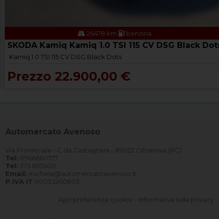
26478 km
benzina
SKODA Kamiq Kamiq 1.0 TSI 115 CV DSG Black Dot
Kamiq 1.0 TSI 115 CV DSG Black Dots
Prezzo 22.900,00 €
Automercato Avenoso
Via Provinciale - C.da Castagnara - 89022 Cittanova (RC)
Tel:
0966660777
Tel:
375 6551420
Email:
michele@automercatoavenoso.it
P.IVA IT
00033260803
Apri preferenze cookie
-
Informativa sulla privacy