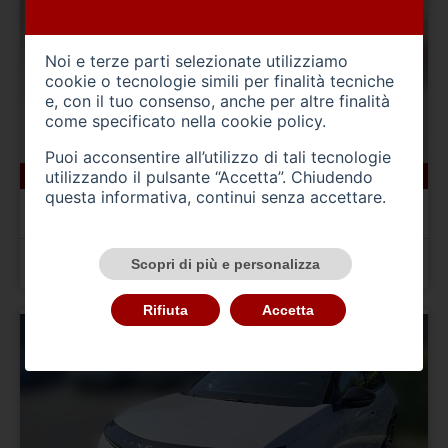
Noi e terze parti selezionate utilizziamo
cookie o tecnologie simili per finalità tecniche
e, con il tuo consenso, anche per altre finalità
come specificato nella
cookie policy
.
Puoi acconsentire all’utilizzo di tali tecnologie
utilizzando il pulsante “Accetta”. Chiudendo
0 km
ibrida
01/0001
questa informativa, continui senza accettare.
AUDI Q5 3ª serie
Q5 e-hybrid 220 kW S tronic quattro S Line Edition
Prezzo 84.300,00 €
Scopri di più e personalizza
Rifiuta
Accetta