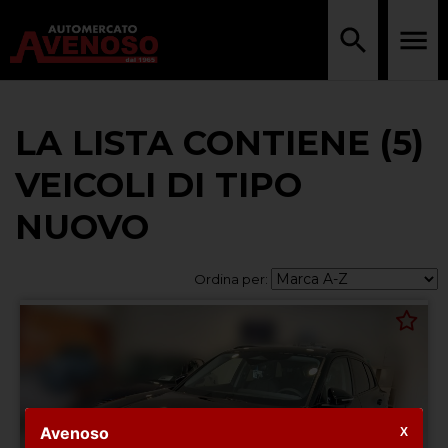
LA LISTA CONTIENE (5)
VEICOLI DI TIPO
NUOVO
Ordina per:
Avenoso
X