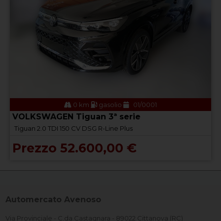
0 km
gasolio
01/0001
VOLKSWAGEN Tiguan 3ª serie
Tiguan 2.0 TDI 150 CV DSG R-Line Plus
Prezzo 52.600,00 €
Automercato Avenoso
Via Provinciale - C.da Castagnara - 89022 Cittanova (RC)